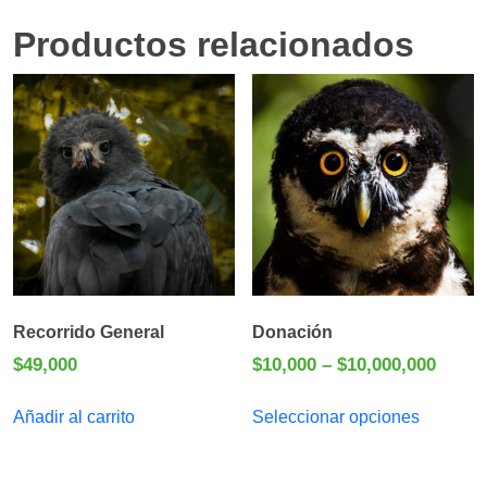
Productos relacionados
Recorrido General
Donación
Price
$
49,000
$
10,000
–
$
10,000,000
range
$10,0
Añadir al carrito
Seleccionar opciones
throu
$10,0